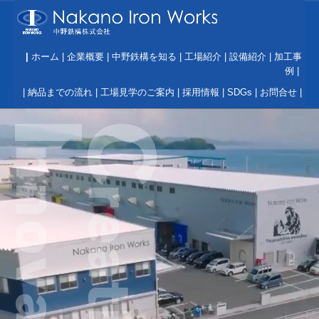
|
ホーム
|
企業概要
|
中野鉄構を知る
|
工場紹介
|
設備紹介
|
加工事
例
|
|
納品までの流れ
|
工場見学のご案内
|
採用情報
|
SDGs
|
お問合せ
|