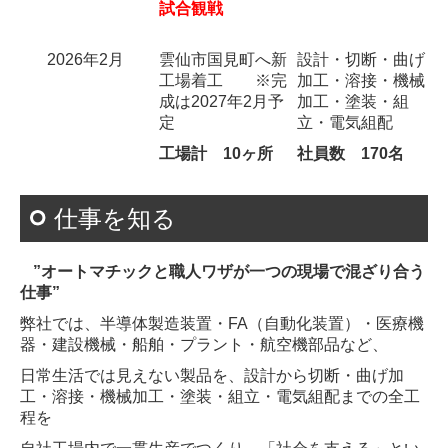
試合観戦
2026年2月
雲仙市国見町へ新
設計・切断・曲げ
工場着工 ※完
加工・溶接・機械
成は2027年2月予
加工・塗装・組
定
立・電気組配
工場計 10ヶ所
社員数 170名
仕事を知る
”オートマチックと職人ワザが一つの現場で混ざり合う
仕事”
弊社では、半導体製造装置・FA（自動化装置）・医療機
器・建設機械・船舶・プラント・航空機部品など、
日常生活では見えない製品を、設計から切断・曲げ加
工・溶接・機械加工・塗装・組立・電気組配までの全工
程を