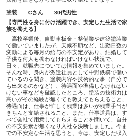
塗装 Cさん 30代男性
【専門性を身に付け活躍でき、安定した生活で家
族を養える】
高校卒業後、自動車板金・整備業や建築塗装業
で働いていましたが、天候不順など、出勤日数の
変動による毎月の給与の不安定があり、結婚して
子供を何人も養わなければいけない状況で、
日々、就職先については情報を集めていました。
そんな時、身内が派遣社員として中野鉄構で働い
ているのを聞き、塗装内容や技術的な事（自分で
も出来るのかなど）、待遇面や準備しなければい
けない事などを確認したところ、塗装の技術力は
高いがその経験が無くても教えてもらえること、
待遇面は、仕事が忙しく残業は多いが残業手当が
きちんと支給されること、また、仕事道具は、す
べて会社で用意してもらえることを聞いて、自分
の不安要素が無くなり入社を決断しました。今ま
での不安定な生活を思うと、今は、安定した収入