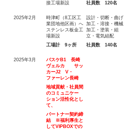
接工場新設
社員数 120名
2025年2月
時津町（8工区工
設計・切断・曲げ
業団地他区画）へ
加工・溶接・機械
ステンレス板金工
加工・塗装・組
場新設
立・電気組配
工場計 9ヶ所
社員数 140名
2025年3月
バスケB1 長崎
ヴェルカ サッ
カーJ2 V・
ファーレン長崎
地域貢献・社員間
のコミュニケー
ション活性化とし
て、
パートナー契約締
結 ※福利厚生と
してVIPBOXでの