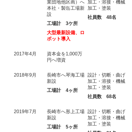
業団地他区画）へ
加工・溶接・機械
本社・製缶工場新
加工・塗装
設
社員数 48名
工場計 3ケ所
大型最新設備、ロ
ボット導入
2017年4月
資本金を1,000万
円へ増資
2018年9月
長崎市へ琴海工場
設計・切断・曲げ
新設
加工・溶接・機械
加工・塗装
工場計 4ヶ所
社員数 68名
2019年7月
長崎市へ形上工場
設計・切断・曲げ
新設
加工・溶接・機械
加工・塗装
工場計 5ヶ所