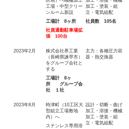
区画）へ機械加工
加工・溶接・機械
工場・中型クリー
加工・塗装・組
ンルーム新設
立・電気組配
工場計 8ヶ所
社員数 105名
社員通勤駐車場拡
張 100台
2023年2月
株式会社界工業
主力：各種圧力容
（長崎県諫早市）
器・熱交換器
をグループ会社と
する
工場計 8ヶ
所 グループ会
社 １社
2023年8月
時津町（10工区大
設計・切断・曲げ
型組立工場敷地
加工・溶接・機械
内）へ
加工・塗装・組
立・電気組配
ステンレス専用溶