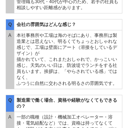
管理職も30代・40代が中心のため、若手の社員も
相談しやすい距離感があります。
Q
会社の雰囲気はどんな感じ？
A
本社事務所や工場は海のそばにあり、事務所は製
造業とは思えない、明るくてちょっとおしゃれな
感じで、工場は壁面にアート（溶接をしているデ
ザイン）が
描かれていて、これまたおしゃれで、かっこいい
感じ。天気のいい日は、防波堤でランチをする社
員もいます。挨拶は、「やらされている感」では
なく、
ふつうに自然に交わされる明るさの雰囲気です。
Q
製造業で働く場合、資格や経験がなくてもできる
の？
A
一部の職種（設計・機械加工オペレーター・溶
接・電気組配など）では、資格は持ってなくて