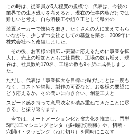
この時は、従業員が5人程度の規模で、代表は、今後の
業界での生き残りを考えると、現在の仕事内容だけでは
難しいと考え、自ら溶接工や組立工として県外の
装置メーカーで技術を磨き、たくさんの人に支えてもら
いながら、少しずつ会社としての基盤を築き、2009年に
株式会社へと改組しました。
その後、お客様の幅広い要望に応えるために事業を拡
大し、売上の増加とともに社員数、工場の数も増え、現
在は、社員数約170名、工場の数も9ヶ所に成長しまし
た。
ただし、代表は「事業拡大を目標に掲げたことは一度も
なく、コストや納期、製作の可否など、お客様の要望に
どう応えるか。その問いに向き合い、創意工夫と
スピード感を持って意思決定を積み重ねてきたことに尽
きる」と振り返ります。
今では、オートメーション化と省力化を推進し、門型
5面加工マシニングセンタ（多機能切削機）や、切断・
穴開け・タッピング（ねじ切り）を同時にこなす