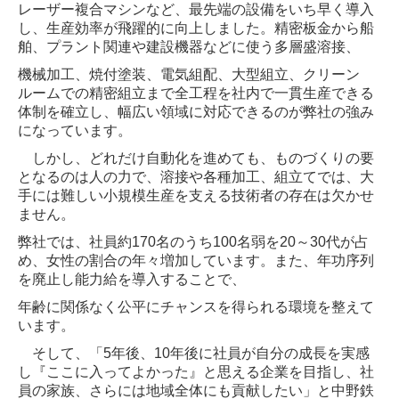
レーザー複合マシンなど、最先端の設備をいち早く導入
し、生産効率が飛躍的に向上しました。精密
板金から船
舶、プラント関連や建設機器などに使う多層盛溶接、
機械加工、焼付塗装、電気組配、大型組立、クリーン
ルームでの精密組立まで全工程を社内で
一貫生産できる
体制を確立し、幅広い領域に対応できるのが弊社の強み
になっています。
しかし、どれだけ自動化を進めても、ものづくりの要
となるのは人の力で、溶接や各種加工、組立てでは、大
手には難しい小規模生産を支える技術者の存在は
欠かせ
ません。
弊社では、社員約170名のうち100名弱を20～30代が占
め、女性の割合の年々増加しています。また、年功序列
を廃止し能力給を導入することで、
年齢に関係なく公平にチャンスを
得られる環境を整えて
います。
そして、「5年後、10年後に社員が自分の成長を実感
し『ここに入ってよかった』と思える企業を目指し、
社
員の家族、さらには地域全体にも貢献したい」と中野鉄